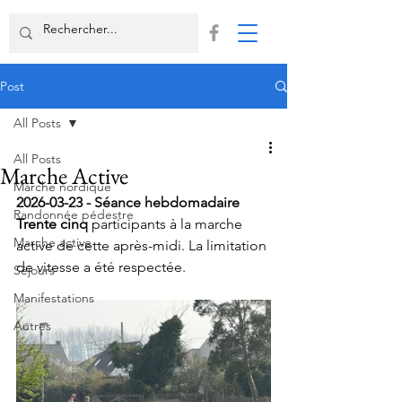
Post
All Posts
All Posts
Marche Active
Marche nordique
2026-03-23 - Séance hebdomadaire
Randonnée pédestre
Trente cinq
 participants à la marche 
Marche active
active de cette après-midi. La limitation 
de vitesse a été respectée.
Séjours
Manifestations
Autres