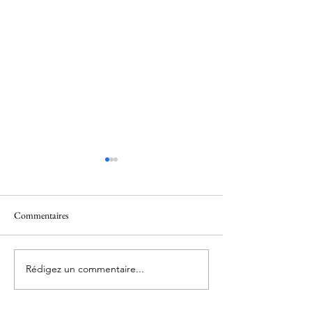
Commentaires
Marche Active
Marche Active
Rédigez un commentaire...