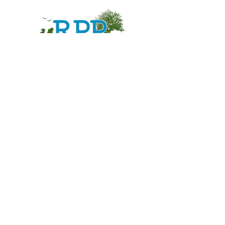
À propos des RPP
Association créée en
1985
,
membre du
Comité Départemental
et de la
FFRandonnée
, bénéficiaire de
l'immatriculation tourisme, et agréée
Jeunesse & Sports.
Mentions légales
Conditions d'utilisation
Politique de confidentialité
Nous contacter
lesrpp@gmail.com
Formulaire de contact