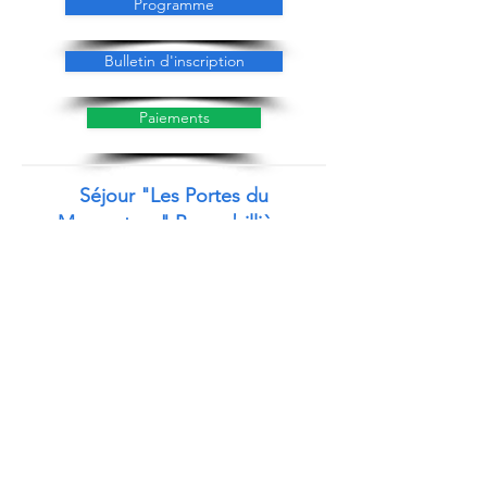
Programme
Bulletin d'inscription
Paiements
Séjour "Les Portes du
Mercentour" Roquebillière
du
19 au 26 juin 2027
Village Vacances CAP FRANCE
Roquebillière
Offrez-vous une parenthèse grandeur
nature dans l'un des plus beaux massifs de
France. Chaussez vos chaussures de
randonnée et partez explorer les trésors
du Mercantour.
Ce séjour sera l'occasion de découvrir la
montagne autrement, à un rythme