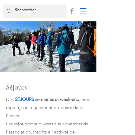
Séjours
Des
SEJOURS
semaines et week-end
, hors
région, sont également proposés dans
l'année.
Les séjours sont ouverts aux adhérents de
l'association, inscrits à l'activité de