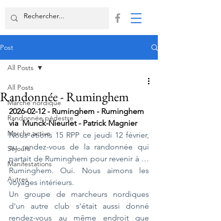
Post
All Posts
All Posts
Randonnée - Ruminghem
Marche nordique
2026-02-12 - Ruminghem - Ruminghem 
Randonnée pédestre
via  Munck-Nieurlet - Patrick Magnier
Marche active
Nous étions 15 RPP ce jeudi 12 février, 
au rendez-vous de la randonnée qui 
Séjours
partait de Ruminghem pour revenir à … 
Manifestations
Ruminghem. Oui. Nous aimons les 
Autres
voyages intérieurs.
Un groupe de marcheurs nordiques 
d'un autre club s'était aussi donné 
rendez-vous au même endroit que 