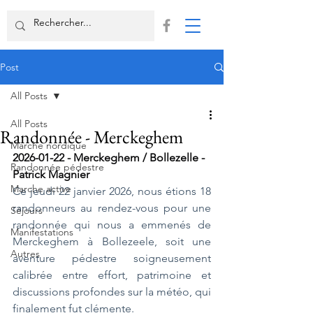
Post
All Posts
All Posts
Randonnée - Merckeghem
Marche nordique
2026-01-22 - Merckeghem / Bollezelle - 
Randonnée pédestre
Patrick Magnier
Marche active
Ce jeudi 22 janvier 2026, nous étions 18 
randonneurs au rendez-vous pour une 
Séjours
randonnée qui nous a emmenés de 
Manifestations
Merckeghem à Bollezeele, soit une 
Autres
aventure pédestre soigneusement 
calibrée entre effort, patrimoine et 
discussions profondes sur la météo, qui 
finalement fut clémente.