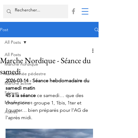
Post
All Posts
All Posts
Marche Nordique - Séance du
Marche nordique
samedi
Randonnée pédestre
2026-03-14 - Séance hebdomadaire du 
Marche active
samedi matin
Séjours
45 à la séance
 ce samedi… que des 
Manifestations
champions : groupe 1, 1bis, 1ter et 
1quater… bien préparés pour l’AG de 
Autres
l'après midi
.