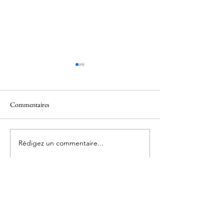
Commentaires
Rédigez un commentaire...
Marche Nordique - Séance du
Marche Nordique -
samedi
samedi