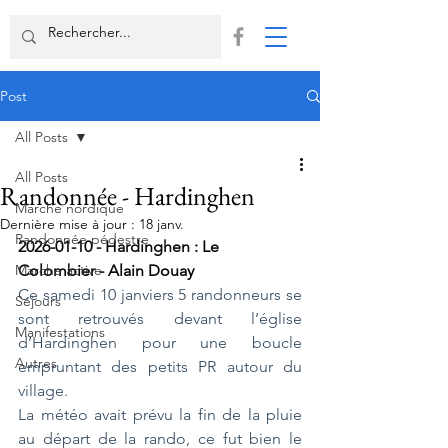
Post
All Posts
All Posts
Randonnée - Hardinghen
Marche nordique
Dernière mise à jour :
18 janv.
Randonnée pédestre
2026-01-10 - Hardinghen : Le 
Marche active
Colombier - Alain Douay
Ce samedi 10 janviers 5 randonneurs se 
Séjours
sont retrouvés devant l’église 
Manifestations
d’Hardinghen pour une boucle 
Autres
empruntant des petits PR autour du 
village.
La météo avait prévu la fin de la pluie 
au départ de la rando, ce fut bien le 